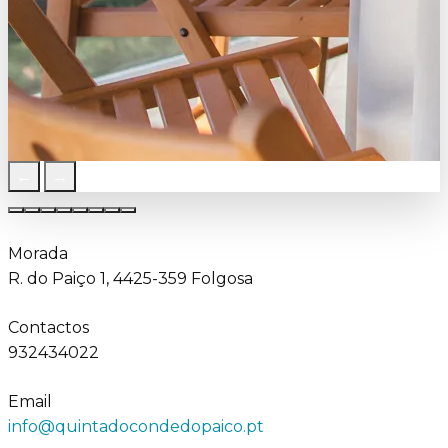
←
→
Morada
R. do Paiço 1, 4425-359 Folgosa
Contactos
932434022
Email
info@quintadocondedopaico.pt