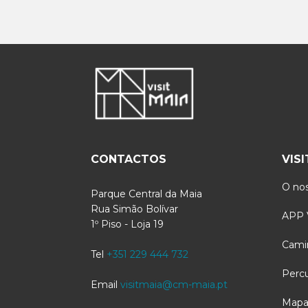
CONTACTOS
VIS
O nos
Parque Central da Maia
Rua Simão Bolívar
APP V
1º Piso - Loja 19
Cami
Tel
+351 229 444 732
Perc
Email
visitmaia@cm-maia.pt
Mapa 