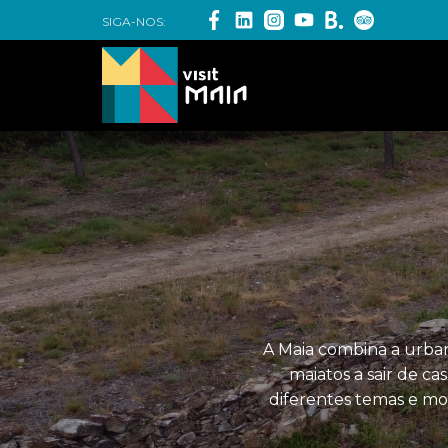
SIGA-NOS:
A Maia combina a urbani
maiatos a sair de c
diferentes temas e mo