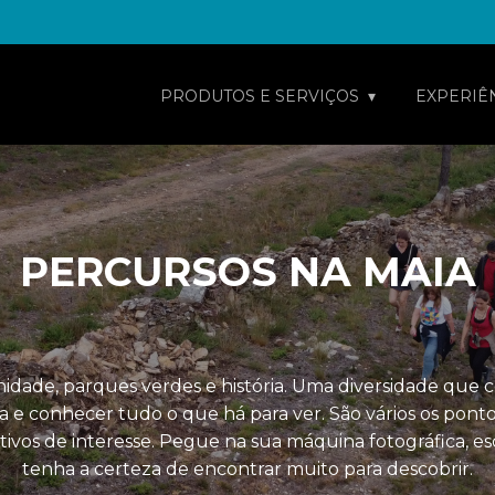
PRODUTOS E SERVIÇOS
EXPERIÊ
PERCURSOS NA MAIA
dade, parques verdes e história. Uma diversidade que co
asa e conhecer tudo o que há para ver. São vários os pon
tivos de interesse. Pegue na sua máquina fotográfica, es
tenha a certeza de encontrar muito para descobrir.