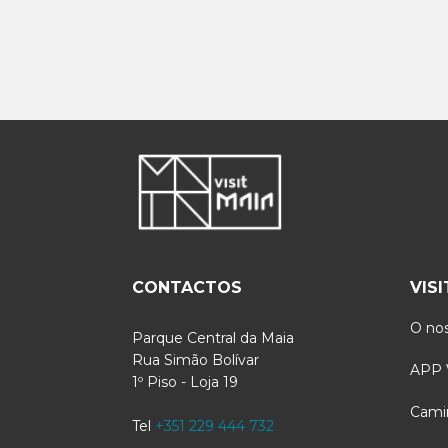
CONTACTOS
VIS
O nos
Parque Central da Maia
Rua Simão Bolívar
APP V
1º Piso - Loja 19
Cami
Tel
+351 229 444 732