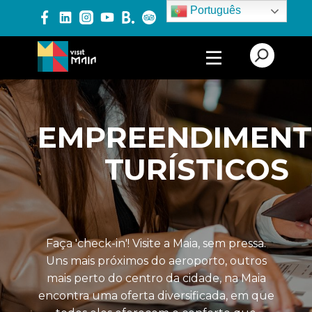
Português
PRODUTOS E SERVIÇOS
ALOJAMENTO
EMPREENDIMEN
ALOJAMENTO LOCAL
TURÍSTICOS
EMPREENDIMENTOS
TURÍSTICOS
TURISMO CULTURAL
TURISMO DE LAZER
Faça 'check-in'! Visite a Maia, sem pressa.
Uns mais próximos do aeroporto, outros
TURISMO DE NATUREZA
mais perto do centro da cidade, na Maia
encontra uma oferta diversificada, em que
TURISMO
GASTRONÓMICO