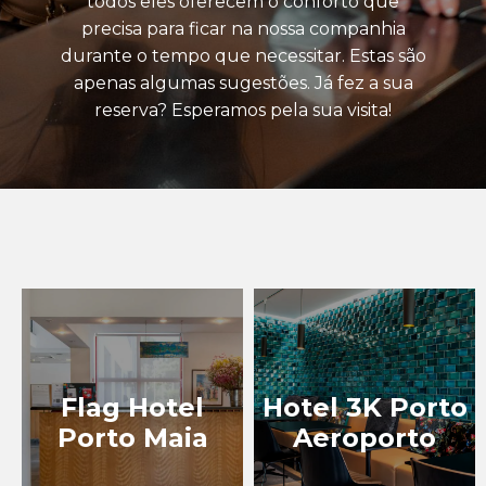
todos eles oferecem o conforto que
precisa para ficar na nossa companhia
TURISMO INDUSTRIAL
durante o tempo que necessitar. Estas são
apenas algumas sugestões. Já fez a sua
EXPERIÊNCIAS
reserva? Esperamos pela sua visita!
EVENTOS
BLOG
Flag Hotel
Hotel 3K Porto
Porto Maia
Aeroporto