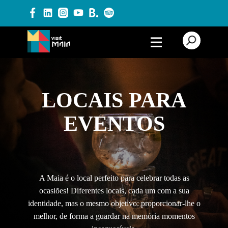
PRODUTOS E SERVIÇOS
ALOJAMENTO
LOCAIS PARA
TURISMO CULTURAL
EVENTOS
TURISMO DE LAZER
TURISMO DE NATUREZA
TURISMO GASTRONÓMICO
A Maia é o local perfeito para celebrar todas as
ocasiões! Diferentes locais, cada um com a sua
LOCAIS PARA EVENTOS
identidade, mas o mesmo objetivo: proporcionar-lhe o
PRODUTORES
melhor, de forma a guardar na memória momentos