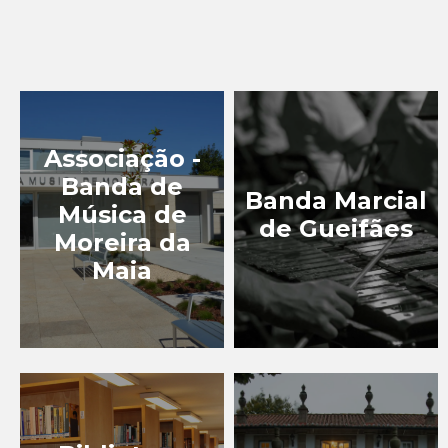
EQUIPAMENTOS
CULTURAIS
IGREJAS, CAPELAS E
CRUZEIROS
MIRADOUROS
Associação -
Banda de
MONUMENTOS, PRAÇAS
Banda Marcial
E ESTÁTUAS
Música de
de Gueifães
Moreira da
MUSEUS
Maia
PATRIMÓNIO
INDUSTRIAL
PERCURSOS NA MAIA
TURISMO DE LAZER
TURISMO DE NATUREZA