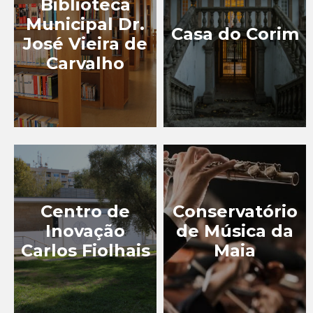
Biblioteca
TURISMO
Municipal Dr.
GASTRONÓMICO
Casa do Corim
José Vieira de
TURISMO INDUSTRIAL
Carvalho
EXPERIÊNCIAS
EVENTOS
BLOG
Centro de
Conservatório
Inovação
de Música da
Carlos Fiolhais
Maia