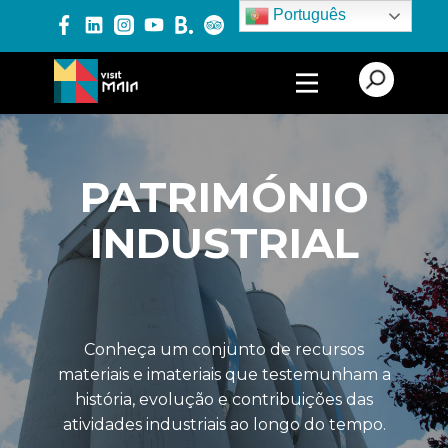
Português
PRODUTOS E SERVIÇOS
ALOJAMENTO
PATRIMÓNIO
TURISMO CULTURAL
INDUSTRIAL
TURISMO DE LAZER
TURISMO DE NATUREZA
TURISMO
GASTRONÓMICO
Conheça um conjunto de recursos
materiais e imateriais que testemunham a
TURISMO INDUSTRIAL
história, evolução e contribuições das
atividades industriais ao longo do tempo.
ADMINISTRAÇÃO
PÚBLICA E LOCAL