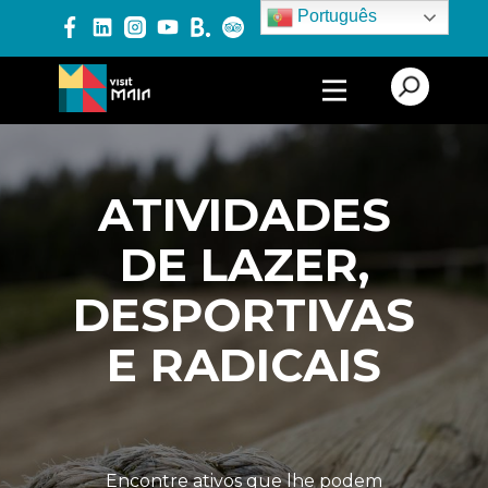
Português
PRODUTOS E SERVIÇOS
ALOJAMENTO
ATIVIDADES
TURISMO CULTURAL
DE LAZER,
TURISMO DE LAZER
DESPORTIVAS
ATIVIDADES DE LAZER,
DESPORTIVAS E
E RADICAIS
RADICAIS
EQUIPAMENTOS
DESPORTIVOS
FEIRAS E MERCADOS
Encontre ativos que lhe podem