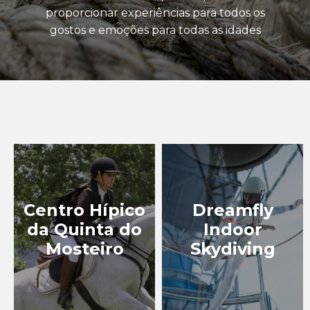
TURISMO DE NATUREZA
proporcionar experiências para todos os
gostos e emoções para todas as idades
TURISMO
GASTRONÓMICO
TURISMO INDUSTRIAL
EXPERIÊNCIAS
EVENTOS
Centro Hípico
Dreamfly
BLOG
da Quinta do
Indoor
Mosteiro
Skydiving