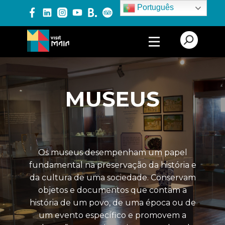
Português
PRODUTOS E SERVIÇOS
ALOJAMENTO
MUSEUS
TURISMO CULTURAL
ARQUITETURA
ARTE URBANA E
Os museus desempenham um papel
INSTALAÇÕES
ARTÍSTICAS
fundamental na preservação da história e
da cultura de uma sociedade. Conservam
ARTESANATO E
UNIDADES PRODUTIVAS
objetos e documentos que contam a
ARTESANAIS
história de um povo, de uma época ou de
um evento específico e promovem a
CAMINHOS DE
SANTIAGO