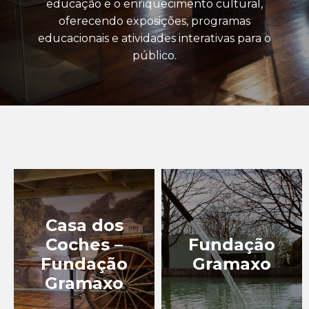
educação e o enriquecimento cultural,
oferecendo exposições, programas
EQUIPAMENTOS
CULTURAIS
educacionais e atividades interativas para o
público.
IGREJAS, CAPELAS E
CRUZEIROS
MIRADOUROS
MONUMENTOS, PRAÇAS
E ESTÁTUAS
MUSEUS
PATRIMÓNIO
INDUSTRIAL
Casa dos
PERCURSOS NA MAIA
Coches –
Fundação
Fundação
Gramaxo
TURISMO DE LAZER
Gramaxo
TURISMO DE NATUREZA