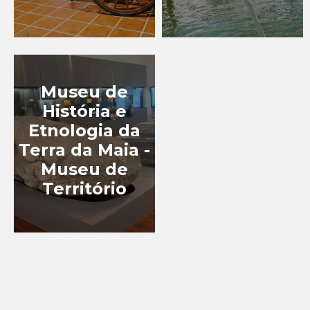
TURISMO
GASTRONÓMICO
TURISMO INDUSTRIAL
Museu de
EXPERIÊNCIAS
História e
Etnologia da
Terra da Maia -
EVENTOS
Museu de
Território
BLOG