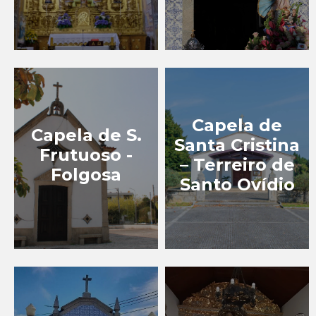
TURISMO
GASTRONÓMICO
TURISMO INDUSTRIAL
EXPERIÊNCIAS
Capela de
Capela de S.
Santa Cristina
Frutuoso -
EVENTOS
– Terreiro de
Folgosa
Santo Ovídio
BLOG