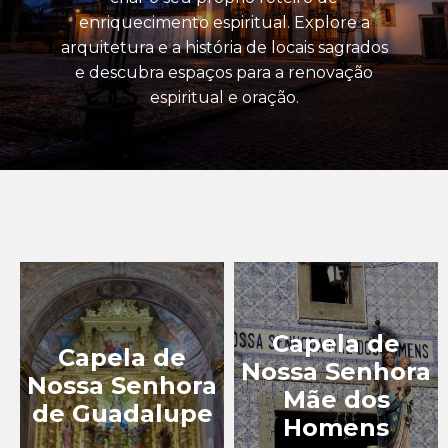
enriquecimento espiritual. Explore a
EQUIPAMENTOS
arquitetura e a história de locais sagrados
CULTURAIS
e descubra espaços para a renovação
IGREJAS, CAPELAS E
espiritual e oração.
CRUZEIROS
MIRADOUROS
MONUMENTOS, PRAÇAS
E ESTÁTUAS
MUSEUS
PATRIMÓNIO
INDUSTRIAL
Capela de
PERCURSOS NA MAIA
Capela de
Nossa Senhora
Nossa Senhora
TURISMO DE LAZER
Mãe dos
de Guadalupe
Homens
TURISMO DE NATUREZA