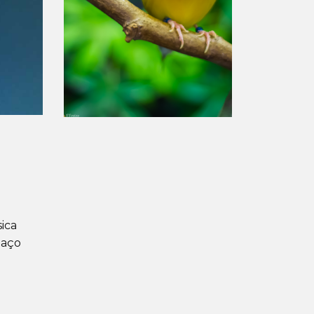
ica
paço