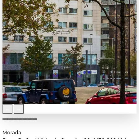
←
→
Morada