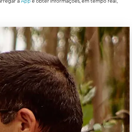
arregar a
App
e obter informações, em tempo real,