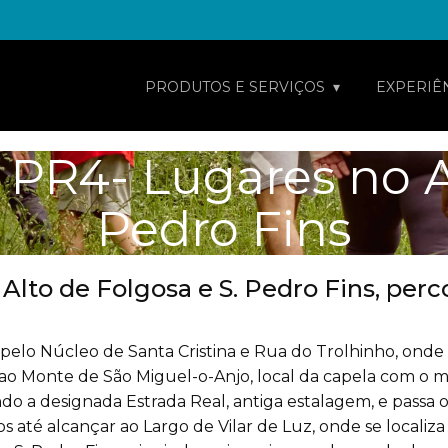
PRODUTOS E SERVIÇOS
EXPERIÊ
 PR4- Lugares no Al
Pedro Fins
o Alto de Folgosa e S. Pedro Fins, per
pelo Núcleo de Santa Cristina e Rua do Trolhinho, onde p
 ao Monte de São Miguel-o-Anjo, local da capela com o
ndo a designada Estrada Real, antiga estalagem, e pas
s até alcançar ao Largo de Vilar de Luz, onde se localiz