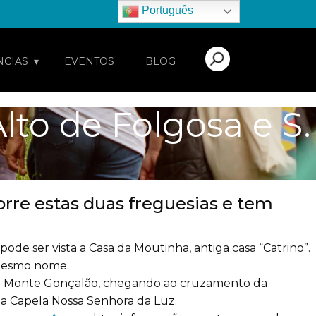
Português
NCIAS
EVENTOS
BLOG
to de Folgosa e S.
corre estas duas freguesias e tem
ode ser vista a Casa da Moutinha, antiga casa “Catrino”.
 mesmo nome.
sa o Monte Gonçalão, chegando ao cruzamento da
a a Capela Nossa Senhora da Luz.