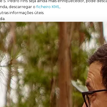
e S. Pedro Fins
seja ainda mais enriquecedor, pode desc
inda, descarregar o
ficheiro KML
.
tras informações úteis.
da.