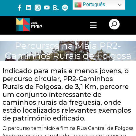
Português
PRODUTOS E SERVIÇOS
Percursos na Maia PR2-
Caminhos Rurais de Folgosa
EXPERIÊNCIAS
Indicado para mais e menos jovens, o
percurso circular, PR2-Caminhos
EVENTOS
Rurais de Folgosa, de 3,1 Km, percorre
um conjunto interessante de
caminhos rurais da freguesia, onde
BLOG
estão localizados relevantes exemplos
de património edificado.
O percurso tem início e fim na Rua Central de Folgosa
(onde se localiza a Junta de Freguesia de Folgosa e