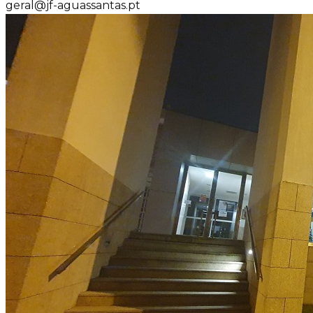
geral@jf-aguassantas.pt