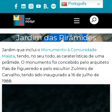
Português
PRODUTOS E SERVIÇOS
Jardim das Pirâmides
EXPERIÊNCIAS
Jardim que inclui o
Monumento à Comunidade
Maiata
, tendo, no seu todo, as caraterísticas de uma
pirâmide. O monumento foi concebido pelo arquiteto
EVENTOS
Pais de Figueiredo e pelo escultor Zulmiro de
Carvalho, tendo sido inaugurado a 16 de julho de
1988.
BLOG