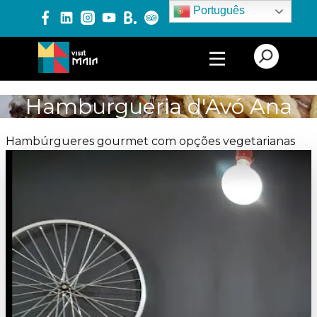
Português
PRODUTOS E SERVIÇOS
Hamburgueria d'Avó Ana
EXPERIÊNCIAS
Hambúrgueres gourmet com opções vegetarianas
EVENTOS
BLOG