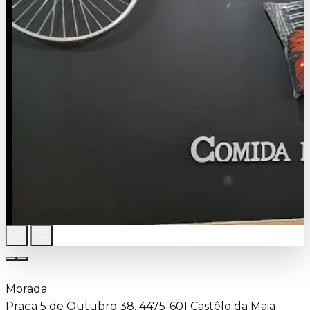
←
→
Morada
Praça 5 de Outubro 38, 4475-601 Castêlo da Maia