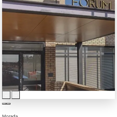
←
→
Morada