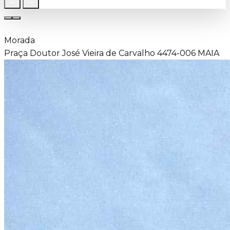
←
→
Morada
Praça Doutor José Vieira de Carvalho 4474-006 MAIA