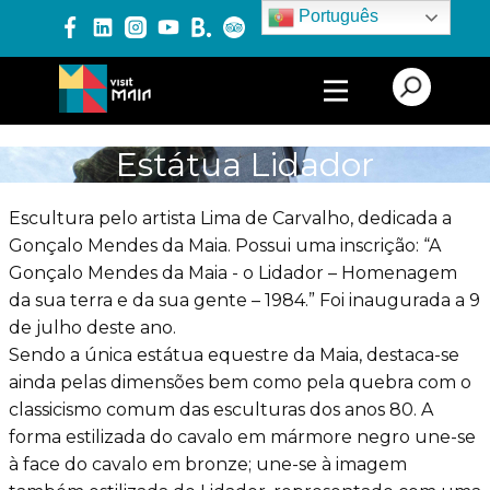
Português
PRODUTOS E SERVIÇOS
Estátua Lidador
EXPERIÊNCIAS
Escultura pelo artista Lima de Carvalho, dedicada a
Gonçalo Mendes da Maia. Possui uma inscrição: “A
Gonçalo Mendes da Maia - o Lidador – Homenagem
EVENTOS
da sua terra e da sua gente – 1984.” Foi inaugurada a 9
de julho deste ano.
Sendo a única estátua equestre da Maia, destaca-se
BLOG
ainda pelas dimensões bem como pela quebra com o
classicismo comum das esculturas dos anos 80. A
forma estilizada do cavalo em mármore negro une-se
à face do cavalo em bronze; une-se à imagem