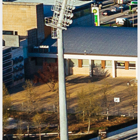
←
→
Morada
Rua de José Rodrigues da Silva Júnior 4470-316
Vermoim
Contactos
229485696