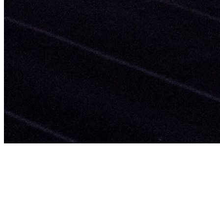
Manual de Identidade
Material Promocional
Vídeo Promocional
SOCIAL
2023 Visit Maia. Todos os direitos reservados.
"Visitmaia" é uma marca registada da
Câmara
Municipal da Maia
, para a promoção e convite
à visitação do território, suas gentes e história.