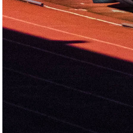
Rua Simão Bolívar
1º Piso - Loja 19
Tel
+351 229 444 732
Email
visitmaia@cm-maia.pt
VISITMAIA
O nosso blog
APP Visit Maia
Caminhos de Santiago
Percursos
Mapa Interativo
COMUNICAÇÃO
PEDT