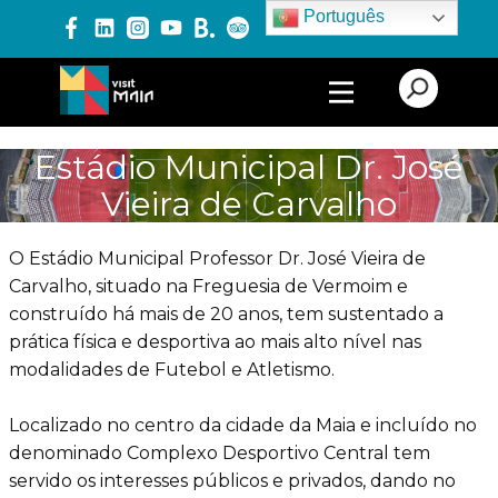
Português
PRODUTOS E SERVIÇOS
Estádio Municipal Dr. José
Vieira de Carvalho
EXPERIÊNCIAS
O Estádio Municipal Professor Dr. José Vieira de
Carvalho, situado na Freguesia de Vermoim e
EVENTOS
construído há mais de 20 anos, tem sustentado a
prática física e desportiva ao mais alto nível nas
modalidades de Futebol e Atletismo.
BLOG
Localizado no centro da cidade da Maia e incluído no
denominado Complexo Desportivo Central tem
servido os interesses públicos e privados, dando no