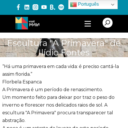
Português
PRODUTOS E SERVIÇOS
Escultura "A Primavera" de
Ilídio Fontes
EXPERIÊNCIAS
“Há uma primavera em cada vida: é preciso cantá-la
EVENTOS
assim florida.”
Florbela Espanca
A Primavera é um período de renascimento.
BLOG
Um momento feito para deixar por traz o peso do
inverno e florescer nos delicados raios de sol. A
escultura "A Primavera" procura transparecer tal
abstração.