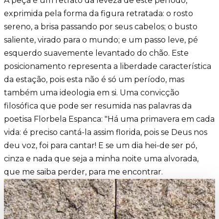
A peça é um retrato da leveza de este período,
exprimida pela forma da figura retratada: o rosto
sereno, a brisa passando por seus cabelos; o busto
saliente, virado para o mundo; e um passo leve, pé
esquerdo suavemente levantado do chão. Este
posicionamento representa a liberdade característica
da estação, pois esta não é só um período, mas
também uma ideologia em si. Uma convicção
filosófica que pode ser resumida nas palavras da
poetisa Florbela Espanca: "Há uma primavera em cada
vida: é preciso cantá-la assim florida, pois se Deus nos
deu voz, foi para cantar! E se um dia hei-de ser pó,
cinza e nada que seja a minha noite uma alvorada,
que me saiba perder, para me encontrar.