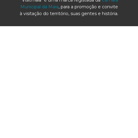
"Visitmaia" é uma marca registada da
Câmara
Municipal da Maia
, para a promoção e convite
à visitação do território, suas gentes e história.