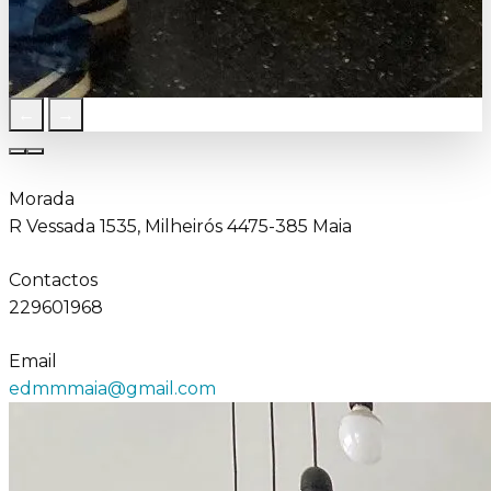
←
→
Morada
R Vessada 1535, Milheirós 4475-385 Maia
Contactos
229601968
Email
edmmmaia@gmail.com