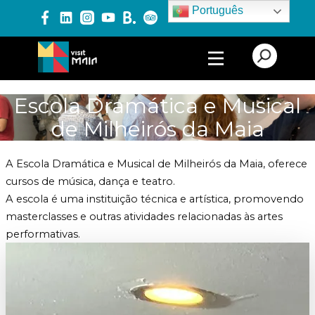
Português
PRODUTOS E SERVIÇOS
Escola Dramática e Musical
de Milheirós da Maia
EXPERIÊNCIAS
A Escola Dramática e Musical de Milheirós da Maia, oferece
EVENTOS
cursos de música, dança e teatro.
A escola é uma instituição técnica e artística, promovendo
masterclasses e outras atividades relacionadas às artes
performativas.
BLOG