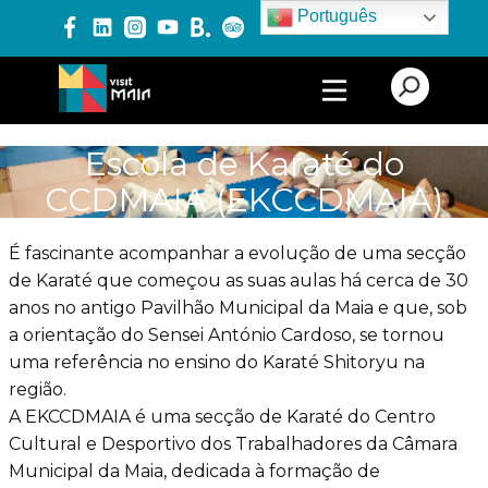
Português
PRODUTOS E SERVIÇOS
Escola de Karaté do
CCDMAIA (EKCCDMAIA)
EXPERIÊNCIAS
É fascinante acompanhar a evolução de uma secção
de Karaté que começou as suas aulas há cerca de 30
EVENTOS
anos no antigo Pavilhão Municipal da Maia e que, sob
a orientação do Sensei António Cardoso, se tornou
uma referência no ensino do Karaté Shitoryu na
BLOG
região.
A EKCCDMAIA é uma secção de Karaté do Centro
Cultural e Desportivo dos
Trabalhadores da Câmara
Municipal da Maia, dedicada à formação de