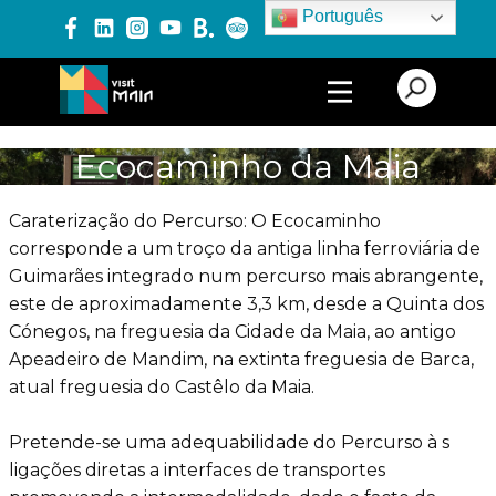
Português
PRODUTOS E SERVIÇOS
Ecocaminho da Maia
EXPERIÊNCIAS
Caraterização do Percurso: O Ecocaminho
corresponde a um troço da antiga linha ferroviária de
Guimarães integrado num percurso mais abrangente,
EVENTOS
este de aproximadamente 3,3 km, desde a Quinta dos
Cónegos, na freguesia da Cidade da Maia, ao antigo
Apeadeiro de Mandim, na extinta freguesia de Barca,
BLOG
atual freguesia do Castêlo da Maia.
Pretende-se uma adequabilidade do Percurso à s
ligações diretas a interfaces de transportes