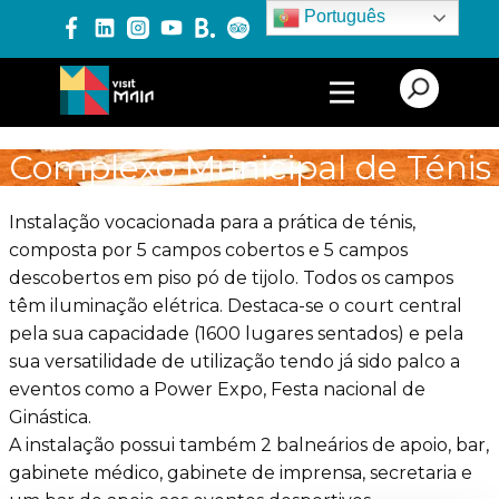
Português
PRODUTOS E SERVIÇOS
Complexo Municipal de Ténis
EXPERIÊNCIAS
Instalação vocacionada para a prática de ténis,
composta por 5 campos cobertos e 5 campos
descobertos em piso pó de tijolo. Todos os campos
EVENTOS
têm iluminação elétrica. Destaca-se o court central
pela sua capacidade (1600 lugares sentados) e pela
sua versatilidade de utilização tendo já sido palco a
BLOG
eventos como a Power Expo, Festa nacional de
Ginástica.
A instalação possui também 2 balneários de apoio, bar,
gabinete médico, gabinete de imprensa, secretaria e