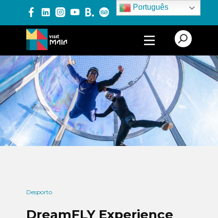
Português
PRODUTOS E SERVIÇOS
EXPERIÊNCIAS
EVENTOS
BLOG
Desporto
DreamFLY Experience