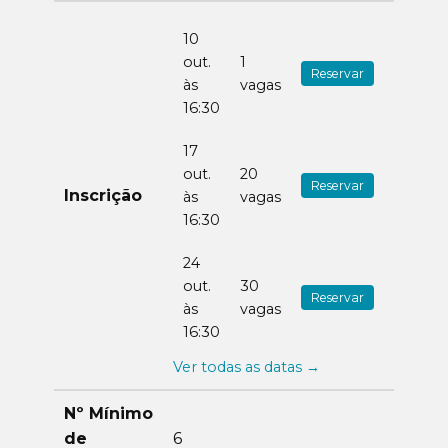
10
out.
1
Reservar
às
vagas
16:30
17
out.
20
Reservar
Inscrição
às
vagas
16:30
24
out.
30
Reservar
às
vagas
16:30
Ver todas as datas →
Nº Mínimo
de
6