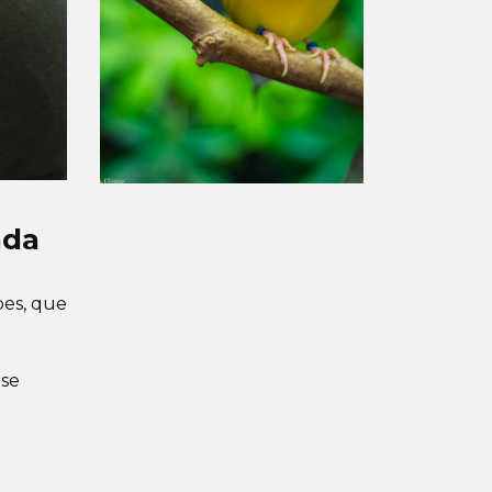
ada
pes, que
 se